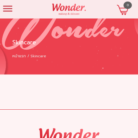
0
beautyshopres
Skincare
หน้าแรก
Skincare